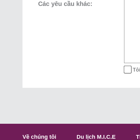
Các yêu cầu khác:
Tôi
Về chúng tôi
Du lịch M.I.C.E
T