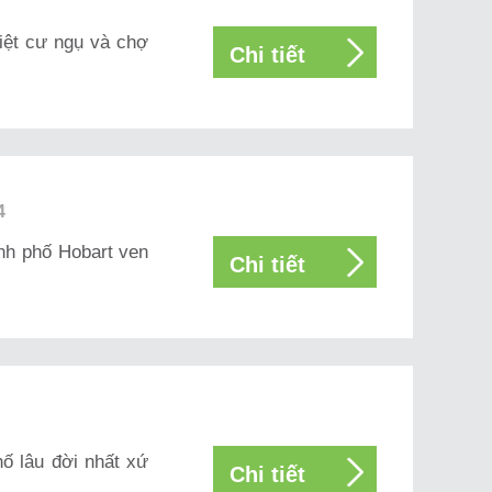
Việt cư ngụ và chợ
Chi tiết
4
ành phố Hobart ven
Chi tiết
ố lâu đời nhất xứ
Chi tiết