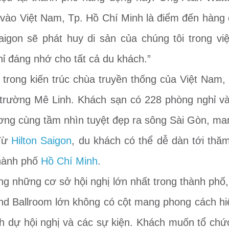
 vào Việt Nam, Tp. Hồ Chí Minh là điểm đến hàn
 Saigon sẽ phát huy di sản của chúng tôi trong vi
hỉ đáng nhớ cho tất cả du khách.”
rong kiến trúc chùa truyền thống của Việt Nam, H
 trường Mê Linh. Khách sạn có 228 phòng nghỉ và s
ương cùng tầm nhìn tuyệt đẹp ra sông Sài Gòn, man
 Từ
Hilton Saigon
, du khách có thể dễ dàn tới thă
thành phố
Hồ Chí Minh
.
ong những cơ sở hội nghị lớn nhất trong thành phố,
 Ballroom lớn không có cột mang phong cách hiện
h dự hội nghị và các sự kiện. Khách muốn tổ ch