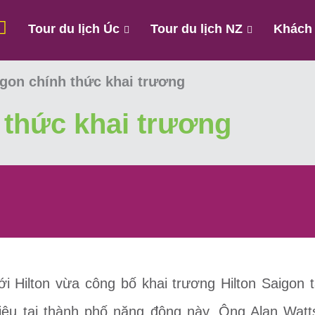
Tour du lịch Úc
Tour du lịch NZ
Khách
igon chính thức khai trương
 thức khai trương
i Hilton vừa công bố khai trương Hilton Saigon 
iệu tại thành phố năng động này. Ông Alan Watts