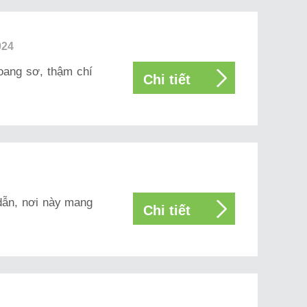
024
oang sơ, thậm chí
Chi tiết
dẫn, nơi này mang
Chi tiết