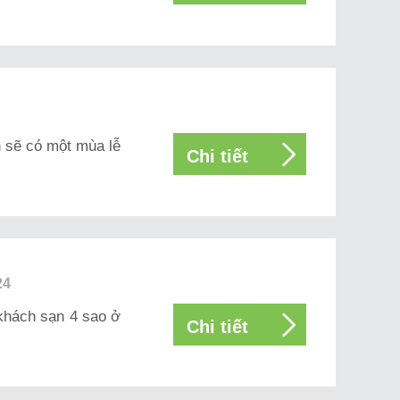
h sẽ có một mùa lễ
Chi tiết
24
 khách sạn 4 sao ở
Chi tiết